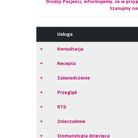
Drodzy Pacjenci, informujemy, że w przy
Szanujmy naw
Usługa
+
Konsultacja
+
Recepta
+
Zaświadczenie
+
Przegląd
+
RTG
+
Znieczulenie
+
Stomatologia dziecięca