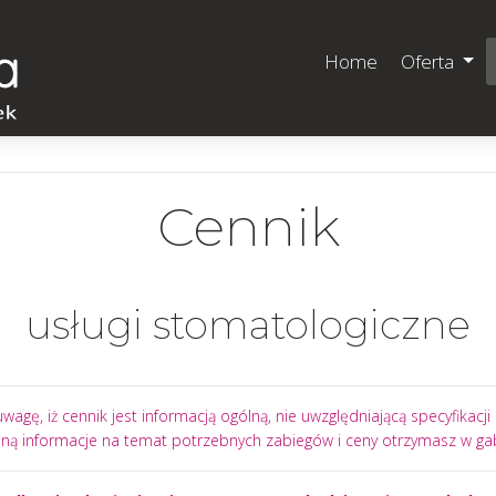
Home
Oferta
Cennik
usługi stomatologiczne
wagę, iż cennik jest informacją ogólną, nie uwzględniającą specyfikacj
ną informacje na temat potrzebnych zabiegów i ceny otrzymasz w gab