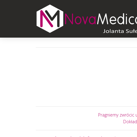
Pragniemy zwrócic u
Dokład